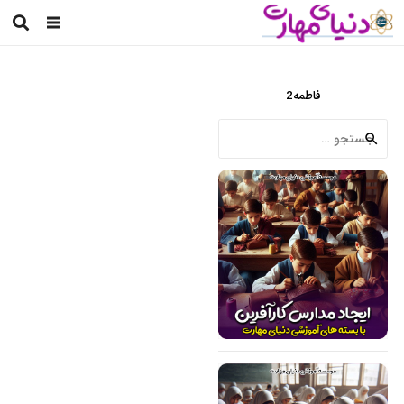
فاطمه2
جستجو
برای: