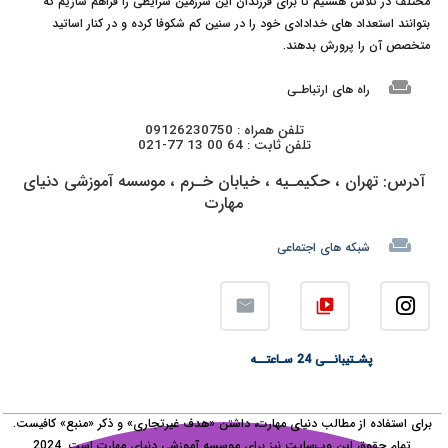
مختلف در تلاش هستیم تا برای فرزندان این سرزمین شرایطی را فراهم سازیم که
بتوانند استعداد های خدادادی خود را در سنین کم شکوفا کرده و در کنار اساتید
متخصص آن را پرورش بدهند.
weekend
راه های ارتباطـی
تلفن همراه : 09126230750
تلفن ثابت : 64 00 13 77-021
آدرس: تهران ، حکیمـیه ، خیابان خـرم ، موسسه آموزشی دنیای
مهارت
weekend
شبکه های اجتماعی
video_library
پشـتیبانــی 24 سـاعتــه
برای استفاده از مطالب دنیای مهارت، داشتن «هدف غیرتجاری» و ذکر «منبع» کافیست.
تمام حقوق اين وب‌سايت نیز برای موسسه آموزشی دنیای مهارت است. 2024