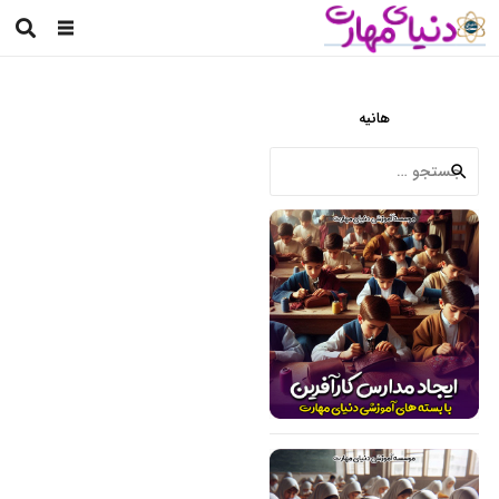
هانیه
جستجو
برای: