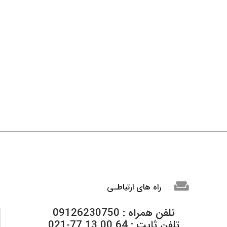
weekend
راه های ارتباطـی
تلفن همراه : 09126230750
تلفن ثابت : 64 00 13 77-021